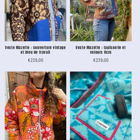
n
:
Veste Mazette : couverture vintage
Veste Mazette : tapisserie et
et bleu de travail
velours écru
Tarif
€239,00
Tarif
€239,00