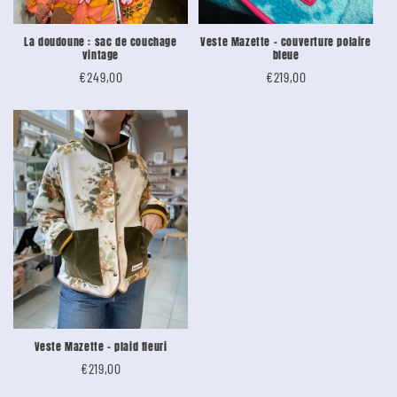
La doudoune : sac de couchage
Veste Mazette - couverture polaire
vintage
bleue
Tarif
€249,00
Tarif
€219,00
Veste Mazette - plaid fleuri
Tarif
€219,00