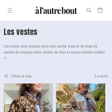
Passer au
texte
Panier
C
Les vestes
o
Les vestes sont cousues dans mon atelier à partir de linge de
l
maison de seconde main, chutes de tissu et autres textiles oubliés
l
✨
e
Filtrer et trier
5 produits
c
t
i
o