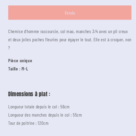
quantité
quantité
pour
pour
Vendu
Chemise
Chemise
upcyclée
upcyclée
Chemise d'homme raccourcie, col mao, manches 3/4 avec un pli creux
et deux jolies poches fleuries pour égayer le tout. Elle est à croquer, non
?
Pièce unique
Taille : M-L
Dimensions à plat :
Longueur totale depuis le col : 56cm
Longueur des manches depuis le col : 55cm
Tour de poitrine : 120cm