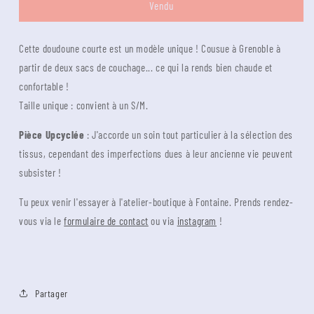
pour
pour
Vendu
Doudoune
Doudoune
Vert
Vert
Cette doudoune courte est un modèle unique ! Cousue à Grenoble à
et
et
Bleu
Bleu
partir de deux sacs de couchage... ce qui la rends bien chaude et
confortable !
Taille unique : convient à un S/M.
Pièce Upcyclée
: J'accorde un soin tout particulier à la sélection des
tissus, cependant des imperfections dues à leur ancienne vie peuvent
subsister !
Tu peux venir l'essayer à l'atelier-boutique à Fontaine. Prends rendez-
vous via le
formulaire de contact
ou via
instagram
!
Partager