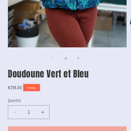
de
1
/
5
Doudoune Vert et Bleu
Tarif
€219,00
Vendu
Quantité
Diminuer
Augmenter
la
la
quantité
quantité