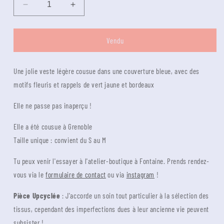
Diminuer
Augmenter
la
la
quantité
quantité
pour
pour
Vendu
Veste
Veste
Mazette
Mazette
Une jolie veste légère cousue dans une couverture bleue, avec des
-
-
couverture
couverture
motifs fleuris et rappels de vert jaune et bordeaux
bleue
bleue
vert
vert
Elle ne passe pas inaperçu !
et
et
bordeaux
bordeaux
Elle a été cousue à Grenoble
Taille unique : convient du S au M
Tu peux venir l'essayer à l'atelier-boutique à Fontaine. Prends rendez-
vous via le
formulaire de contact
ou via
instagram
!
Pièce Upcyclée
: J'accorde un soin tout particulier à la sélection des
tissus, cependant des imperfections dues à leur ancienne vie peuvent
subsister !