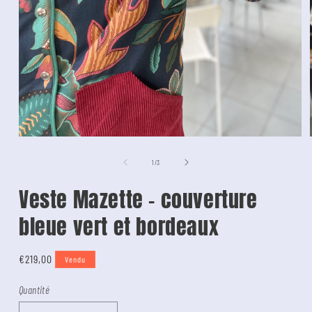
de
1
/
3
Veste Mazette - couverture
bleue vert et bordeaux
Tarif
€219,00
Vendu
Quantité