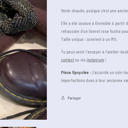
Mazette
Mazette
Veste chaude, puisque c’est une ancie
:
:
couverture
couverture
violette,
violette,
Elle a été cousue à Grenoble à partir 
motifs
motifs
rehaussée d’un liseret rose fushia pou
pastel
pastel
Taille unique : convient à un M/L
Tu peux venir l'essayer à l'atelier-bo
contact
ou via
instagram
!
Pièce Upcyclée
: J'accorde un soin tou
imperfections dues à leur ancienne vi
Partager