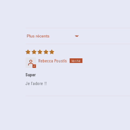
Sort by
Rebecca Poustis
Super
Je l'adore !!