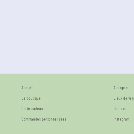
Accueil
A propos
La boutique
Lieux de ven
Carte cadeau
Contact
Commandes personnalisées
Instagram