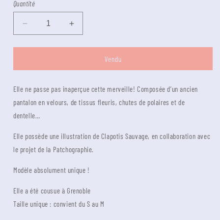
Quantité
Diminuer
Augmenter
la
la
quantité
quantité
pour
pour
Vendu
Veste
Veste
Mazette
Mazette
Elle ne passe pas inaperçue cette merveille! Composée d’un ancien
patchwork
patchwork
-
-
pantalon en velours, de tissus fleuris, chutes de polaires et de
collab
collab
dentelle…
la
la
Patchographie
Patchographie
Elle possède une illustration de Clapotis Sauvage, en collaboration avec
et
et
le projet de la Patchographie.
Clapotis
Clapotis
Sauvage
Sauvage
Modèle absolument unique !
Elle a été cousue à Grenoble
Taille unique : convient du S au M