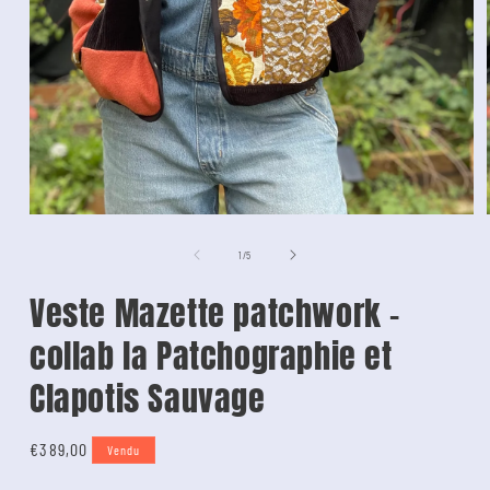
de
1
/
5
Veste Mazette patchwork -
collab la Patchographie et
Clapotis Sauvage
Tarif
€389,00
Vendu