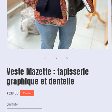
de
1
/
4
Veste Mazette : tapisserie
graphique et dentelle
Tarif
€219,00
Vendu
Quantité