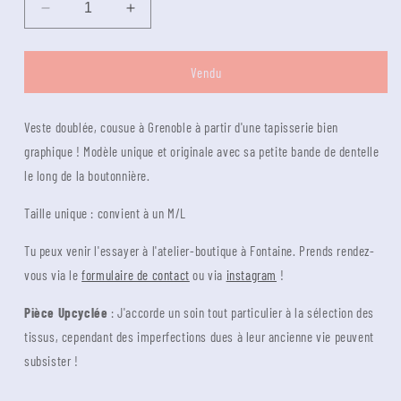
Diminuer
Augmenter
la
la
quantité
quantité
pour
pour
Vendu
Veste
Veste
Mazette
Mazette
Veste doublée, cousue à Grenoble à partir d'une tapisserie bien
:
:
tapisserie
tapisserie
graphique ! Modèle unique et originale avec sa petite bande de dentelle
graphique
graphique
le long de la boutonnière.
et
et
dentelle
dentelle
Taille unique : convient à un M/L
Tu peux venir l'essayer à l'atelier-boutique à Fontaine. Prends rendez-
vous via le
formulaire de contact
ou via
instagram
!
Pièce Upcyclée
: J'accorde un soin tout particulier à la sélection des
tissus, cependant des imperfections dues à leur ancienne vie peuvent
subsister !